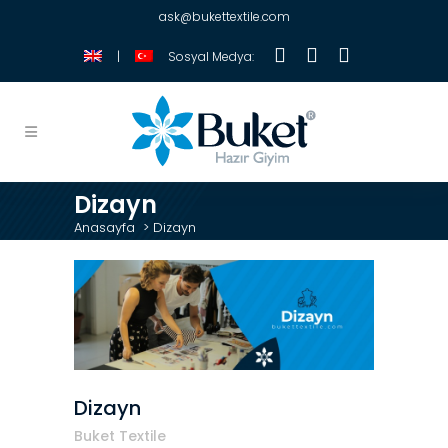
ask@bukettextile.com
|
Sosyal Medya:
Dizayn
Anasayfa
>
Dizayn
Dizayn
Buket Textile