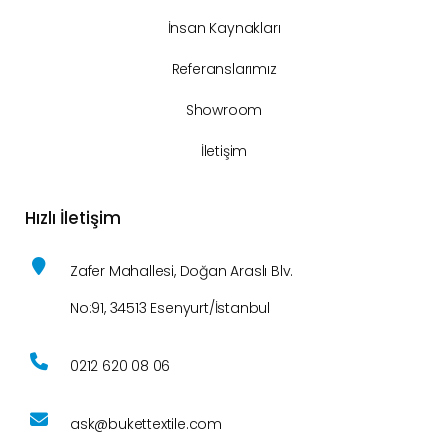
İnsan Kaynakları
Referanslarımız
Showroom
İletişim
Hızlı İletişim
Zafer Mahallesi, Doğan Araslı Blv.
No:91, 34513 Esenyurt/İstanbul
0212 620 08 06
ask@bukettextile.com