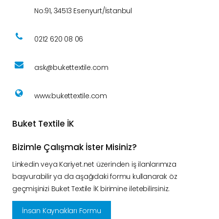
No:91, 34513 Esenyurt/İstanbul
0212 620 08 06
ask@bukettextile.com
www.bukettextile.com
Buket Textile İK
Bizimle Çalışmak İster Misiniz?
Linkedin veya Kariyet.net üzerinden iş ilanlarımıza
başvurabilir ya da aşağıdaki formu kullanarak öz
geçmişinizi Buket Textile İK birimine iletebilirsiniz.
İnsan Kaynakları Formu