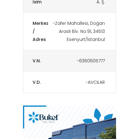
İsim
A. Ş.
Merkez
-Zafer Mahallesi, Doğan
/
Araslı Blv. No:91, 34513
Adres
Esenyurt/İstanbul
V.N.
-6360605777
V.D.
-AVCILAR